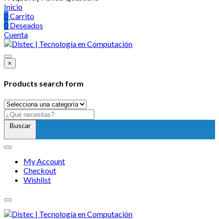
Inicio
0
Carrito
0
Deseados
Cuenta
×
Products search form
Buscar
My Account
Checkout
Wishlist