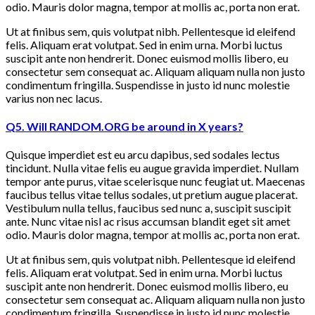
odio. Mauris dolor magna, tempor at mollis ac, porta non erat.
Ut at finibus sem, quis volutpat nibh. Pellentesque id eleifend
felis. Aliquam erat volutpat. Sed in enim urna. Morbi luctus
suscipit ante non hendrerit. Donec euismod mollis libero, eu
consectetur sem consequat ac. Aliquam aliquam nulla non justo
condimentum fringilla. Suspendisse in justo id nunc molestie
varius non nec lacus.
Q5. Will RANDOM.ORG be around in X years?
Quisque imperdiet est eu arcu dapibus, sed sodales lectus
tincidunt. Nulla vitae felis eu augue gravida imperdiet. Nullam
tempor ante purus, vitae scelerisque nunc feugiat ut. Maecenas
faucibus tellus vitae tellus sodales, ut pretium augue placerat.
Vestibulum nulla tellus, faucibus sed nunc a, suscipit suscipit
ante. Nunc vitae nisl ac risus accumsan blandit eget sit amet
odio. Mauris dolor magna, tempor at mollis ac, porta non erat.
Ut at finibus sem, quis volutpat nibh. Pellentesque id eleifend
felis. Aliquam erat volutpat. Sed in enim urna. Morbi luctus
suscipit ante non hendrerit. Donec euismod mollis libero, eu
consectetur sem consequat ac. Aliquam aliquam nulla non justo
condimentum fringilla. Suspendisse in justo id nunc molestie