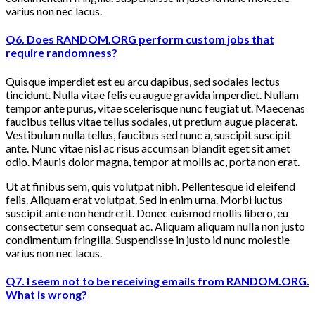
varius non nec lacus.
Q6. Does RANDOM.ORG perform custom jobs that
require randomness?
Quisque imperdiet est eu arcu dapibus, sed sodales lectus
tincidunt. Nulla vitae felis eu augue gravida imperdiet. Nullam
tempor ante purus, vitae scelerisque nunc feugiat ut. Maecenas
faucibus tellus vitae tellus sodales, ut pretium augue placerat.
Vestibulum nulla tellus, faucibus sed nunc a, suscipit suscipit
ante. Nunc vitae nisl ac risus accumsan blandit eget sit amet
odio. Mauris dolor magna, tempor at mollis ac, porta non erat.
Ut at finibus sem, quis volutpat nibh. Pellentesque id eleifend
felis. Aliquam erat volutpat. Sed in enim urna. Morbi luctus
suscipit ante non hendrerit. Donec euismod mollis libero, eu
consectetur sem consequat ac. Aliquam aliquam nulla non justo
condimentum fringilla. Suspendisse in justo id nunc molestie
varius non nec lacus.
Q7. I seem not to be receiving emails from RANDOM.ORG.
What is wrong?