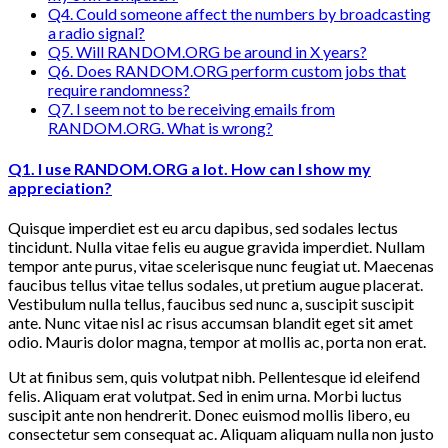
Q4. Could someone affect the numbers by broadcasting
a radio signal?
Q5. Will RANDOM.ORG be around in X years?
Q6. Does RANDOM.ORG perform custom jobs that
require randomness?
Q7. I seem not to be receiving emails from
RANDOM.ORG. What is wrong?
Q1. I use RANDOM.ORG a lot. How can I show my
appreciation?
Quisque imperdiet est eu arcu dapibus, sed sodales lectus
tincidunt. Nulla vitae felis eu augue gravida imperdiet. Nullam
tempor ante purus, vitae scelerisque nunc feugiat ut. Maecenas
faucibus tellus vitae tellus sodales, ut pretium augue placerat.
Vestibulum nulla tellus, faucibus sed nunc a, suscipit suscipit
ante. Nunc vitae nisl ac risus accumsan blandit eget sit amet
odio. Mauris dolor magna, tempor at mollis ac, porta non erat.
Ut at finibus sem, quis volutpat nibh. Pellentesque id eleifend
felis. Aliquam erat volutpat. Sed in enim urna. Morbi luctus
suscipit ante non hendrerit. Donec euismod mollis libero, eu
consectetur sem consequat ac. Aliquam aliquam nulla non justo