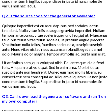
condimentum fringilla. Suspendisse in justo id nunc molestie
varius non nec lacus.
Q2. Is the source code for the generator available?
Quisque imperdiet est eu arcu dapibus, sed sodales lectus
tincidunt. Nulla vitae felis eu augue gravida imperdiet. Nullam
tempor ante purus, vitae scelerisque nunc feugiat ut. Maecenas
faucibus tellus vitae tellus sodales, ut pretium augue placerat.
Vestibulum nulla tellus, faucibus sed nunc a, suscipit suscipit
ante. Nunc vitae nisl ac risus accumsan blandit eget sit amet
odio. Mauris dolor magna, tempor at mollis ac, porta non erat.
Ut at finibus sem, quis volutpat nibh. Pellentesque id eleifend
felis. Aliquam erat volutpat. Sed in enim urna. Morbi luctus
suscipit ante non hendrerit. Donec euismod mollis libero, eu
consectetur sem consequat ac. Aliquam aliquam nulla non justo
condimentum fringilla. Suspendisse in justo id nunc molestie
varius non nec lacus.
Q3. Can I download the generator software and run it on
my own computer?
Quisque imperdiet est eu arcu dapibus, sed sodales lectus