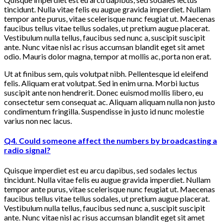
tincidunt. Nulla vitae felis eu augue gravida imperdiet. Nullam
tempor ante purus, vitae scelerisque nunc feugiat ut. Maecenas
faucibus tellus vitae tellus sodales, ut pretium augue placerat.
Vestibulum nulla tellus, faucibus sed nunc a, suscipit suscipit
ante. Nunc vitae nisl ac risus accumsan blandit eget sit amet
odio. Mauris dolor magna, tempor at mollis ac, porta non erat.
Ut at finibus sem, quis volutpat nibh. Pellentesque id eleifend
felis. Aliquam erat volutpat. Sed in enim urna. Morbi luctus
suscipit ante non hendrerit. Donec euismod mollis libero, eu
consectetur sem consequat ac. Aliquam aliquam nulla non justo
condimentum fringilla. Suspendisse in justo id nunc molestie
varius non nec lacus.
Q4. Could someone affect the numbers by broadcasting a
radio signal?
Quisque imperdiet est eu arcu dapibus, sed sodales lectus
tincidunt. Nulla vitae felis eu augue gravida imperdiet. Nullam
tempor ante purus, vitae scelerisque nunc feugiat ut. Maecenas
faucibus tellus vitae tellus sodales, ut pretium augue placerat.
Vestibulum nulla tellus, faucibus sed nunc a, suscipit suscipit
ante. Nunc vitae nisl ac risus accumsan blandit eget sit amet