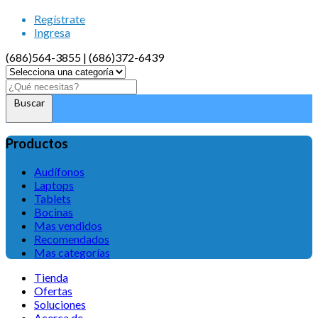
Regístrate
Ingresa
(686)564-3855 | (686)372-6439
Buscar
Productos
Audífonos
Laptops
Tablets
Bocinas
Mas vendidos
Recomendados
Mas categorías
Tienda
Ofertas
Soluciones
Acerca de