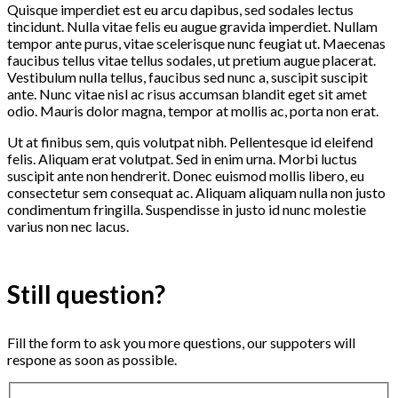
Quisque imperdiet est eu arcu dapibus, sed sodales lectus
tincidunt. Nulla vitae felis eu augue gravida imperdiet. Nullam
tempor ante purus, vitae scelerisque nunc feugiat ut. Maecenas
faucibus tellus vitae tellus sodales, ut pretium augue placerat.
Vestibulum nulla tellus, faucibus sed nunc a, suscipit suscipit
ante. Nunc vitae nisl ac risus accumsan blandit eget sit amet
odio. Mauris dolor magna, tempor at mollis ac, porta non erat.
Ut at finibus sem, quis volutpat nibh. Pellentesque id eleifend
felis. Aliquam erat volutpat. Sed in enim urna. Morbi luctus
suscipit ante non hendrerit. Donec euismod mollis libero, eu
consectetur sem consequat ac. Aliquam aliquam nulla non justo
condimentum fringilla. Suspendisse in justo id nunc molestie
varius non nec lacus.
Still question?
Fill the form to ask you more questions, our suppoters will
respone as soon as possible.