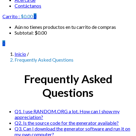
Contáctanos
Carrito :
$
0.00
0
Aún no tienes productos en tu carrito de compras
Subtotal:
$
0.00
0
Inicio
/
Frequently Asked Questions
Frequently Asked
Questions
Q1. I use RANDOM.ORG a lot. How can I show my
appreciation?
Q2. Is the source code for the generator available?
Q3. Can I download the generator software and run it on
my own computer?