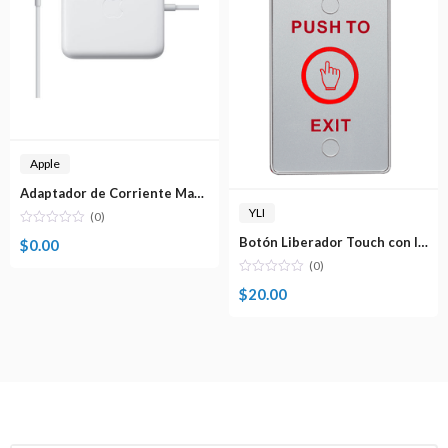
Apple
Adaptador de Corriente MagSafe 2 de 45W
YLI
(0)
Botón Liberador Touch con Iluminación LED YLI
$
0.00
(0)
$
20.00