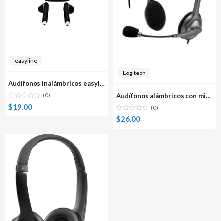
easyline
Logitech
Audífonos Inalámbricos easyline El-995487 Viva Buds Pro
(0)
Audífonos alámbricos con micrófono Logitech H111
$
19.00
(0)
$
26.00