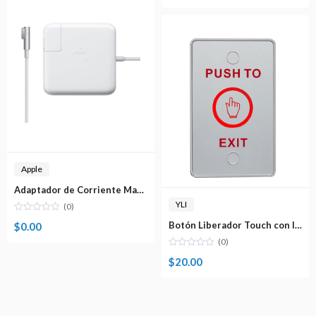
Apple
Adaptador de Corriente MagSafe 2 de 45W
YLI
(0)
Botón Liberador Touch con Iluminación LED YLI
$
0.00
(0)
$
20.00