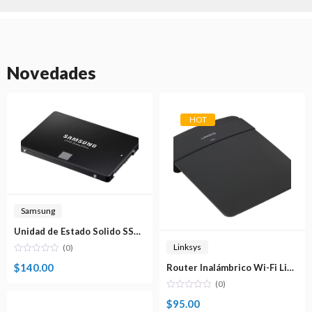
Novedades
HOT
Samsung
Unidad de Estado Solido SSD 500GB Samsung 860 EVO SATA MZ-76E500
Linksys
(0)
$
140.00
Router Inalámbrico Wi-Fi Linksys N300Mbps E900-NP
(0)
$
95.00