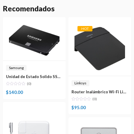
Recomendados
HOT
Samsung
Unidad de Estado Solido SSD 500GB Samsung 860 EVO SATA MZ-76E500
Linksys
(0)
$
140.00
Router Inalámbrico Wi-Fi Linksys N300Mbps E900-NP
(0)
$
95.00