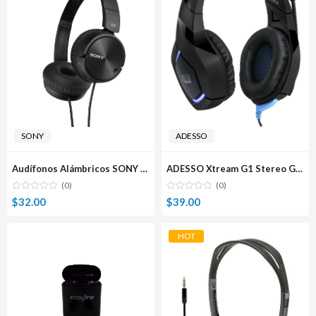
SONY
ADESSO
Audífonos Alámbricos SONY MDR-ZX110
ADESSO Xtream G1 Stereo Gaming Audífonos Alámbricos con Micrófono
(0)
(0)
$
32.00
$
39.00
HOT