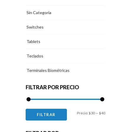
Sin Categoría
Switches
Tablets
Teclados
Terminales Biométricas
FILTRAR POR PRECIO
Precio
Precio
Precio:
$30
—
$40
FILTRAR
mínimo
máximo