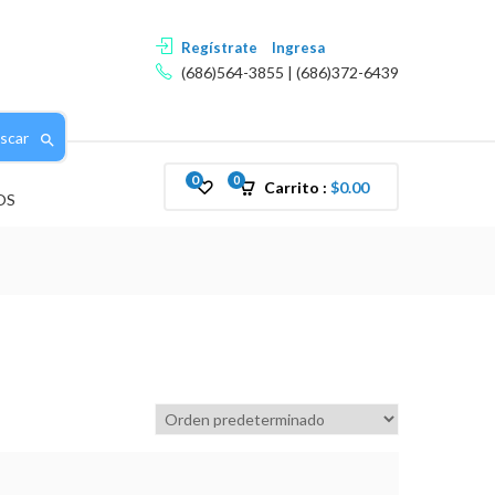
Regístrate
Ingresa
(686)564-3855 | (686)372-6439
scar
0
0
Carrito :
$
0.00
OS