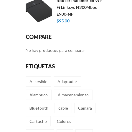
Router Inalámbrico Wi-
Fi Linksys N300Mbps
E900-NP
$
95.00
COMPARE
No hay productos para comparar
ETIQUETAS
Accesible
Adaptador
Alambrico
Almacenamiento
Bluetooth
cable
Camara
Cartucho
Colores