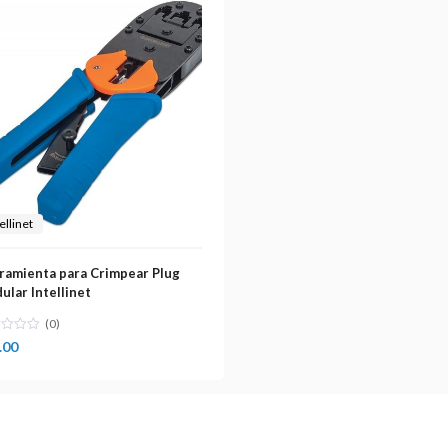
ellinet
ramienta para Crimpear Plug
ular Intellinet
(0)
.00