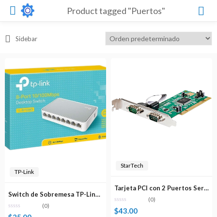
Product tagged "Puertos"
Sidebar
StarTech
TP-Link
Tarjeta PCI con 2 Puertos Serie RS232 con UART 16550 StarTech
Switch de Sobremesa TP-Link Con 8 Puertos a 10/100Mbps TL-SF1008D
(0)
(0)
$
43.00
$
25.00