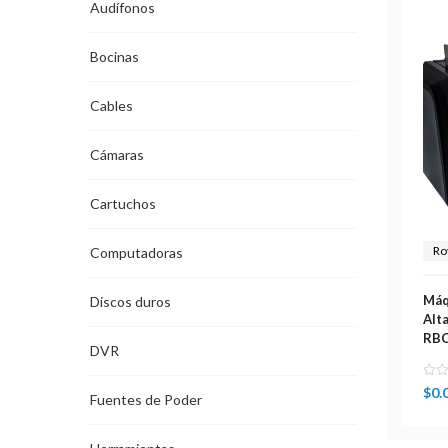
Audífonos
Bocinas
Cables
Cámaras
Cartuchos
Ro
Computadoras
Máq
Discos duros
Alt
RBC
DVR
$
0.
Fuentes de Poder