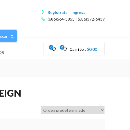
Regístrate
Ingresa
(686)564-3855 | (686)372-6439
scar
0
0
Carrito :
$
0.00
OS
EIGN