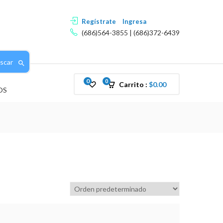
Regístrate
Ingresa
(686)564-3855 | (686)372-6439
scar
0
0
Carrito :
$
0.00
OS