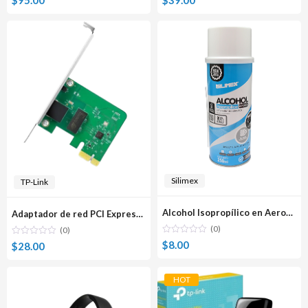
Silimex
TP-Link
Alcohol Isopropílico en Aerosol SILIMEX 250ml
Adaptador de red PCI Express Gigabit TP-Link
(0)
(0)
$
8.00
$
28.00
HOT