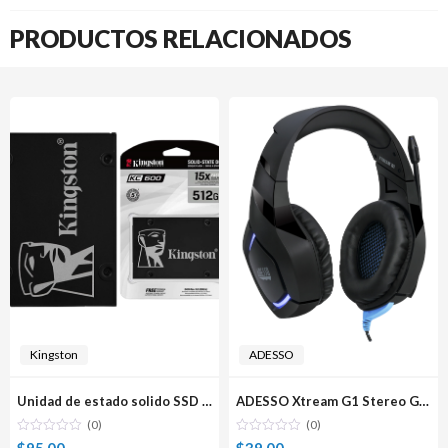
PRODUCTOS RELACIONADOS
Kingston
ADESSO
Unidad de estado solido SSD Kingston KC600 512Gb
ADESSO Xtream G1 Stereo Gaming Audífonos Alámbricos con Micrófono
(0)
(0)
$
95.00
$
39.00