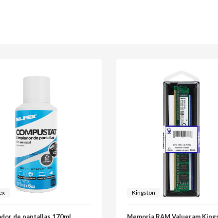
ex
Kingston
ador de pantallas 170ml
Memoria RAM Valueram King