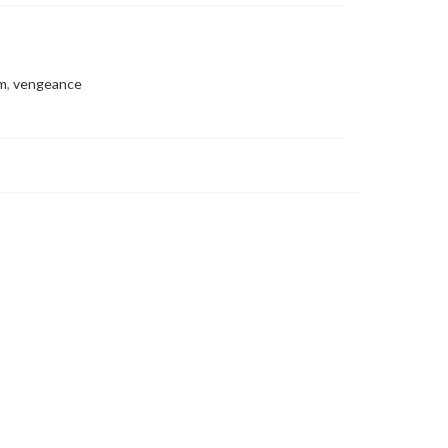
m
,
vengeance