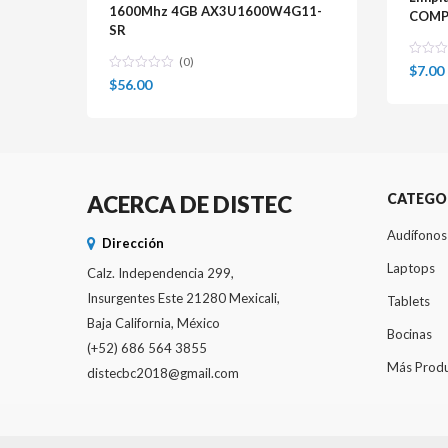
1600Mhz 4GB AX3U1600W4G11-
COMP
SR
(0)
$
7.00
$
56.00
CATEGO
ACERCA DE DISTEC
Audífonos
Dirección
Laptops
Calz. Independencia 299,
Insurgentes Este 21280 Mexicali,
Tablets
Baja California, México
Bocinas
(+52) 686 564 3855
Más Prod
distecbc2018@gmail.com