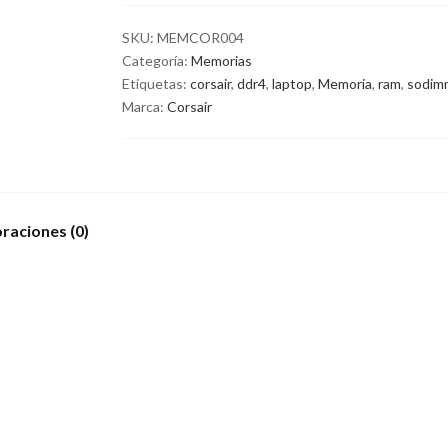
SKU:
MEMCOR004
Categoría:
Memorias
Etiquetas:
corsair
,
ddr4
,
laptop
,
Memoria
,
ram
,
sodim
Marca:
Corsair
raciones (0)