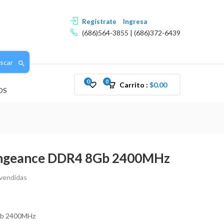
Regístrate
Ingresa
(686)564-3855 | (686)372-6439
scar
0
0
Carrito :
$
0.00
OS
ngeance DDR4 8Gb 2400MHz
vendidas
Gb 2400MHz