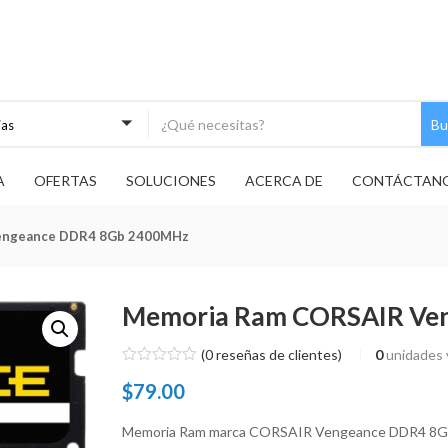
Bu
as
A
OFERTAS
SOLUCIONES
ACERCA DE
CONTÁCTAN
engeance DDR4 8Gb 2400MHz
Memoria Ram CORSAIR Ve
(
0
reseñas de clientes)
0
unidades 
$
79.00
Memoria Ram marca CORSAIR Vengeance DDR4 8