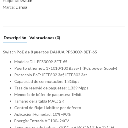
Etiqueta:
switch
Marca:
Dahua
Descripción
Valoraciones (0)
Switch PoE de 8 puertos DAHUA PFS3009-8ET-65
Modelo: DH-PFS3009-8ET-65
Puerto Ethernet: 1×1010/100 Base-T (PoE power Supply)
Protocolo PoE: IEEE802.3af, IEEE802.3at
Capacidad de conmutación: 1.8Gbps
Tasa de reenvió de paquetes: 1.339 Mpps
Memoria de búfer de paquetes: 1Mbit
Tamaño de la tabla MAC: 2K
Control de flujo: Habilitar por defecto
Aplicación Humedad: 10%~90%
Energía: Entrada AC100~240V
Temperatura de trabajo: -10º C a +55º C (-14º F – 131º F)