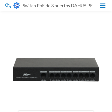
Switch PoE de 8 puertos DAHUA PFS3009-8ET-65