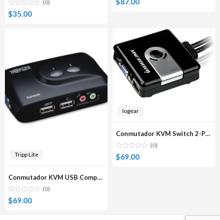
$
87.00
(0)
$
35.00
Iogear
Conmutador KVM Switch 2-Port USB GCS42UW6
(0)
Tripp Lite
$
69.00
Conmutador KVM USB Compacto con audio Tripp Lite
(0)
$
69.00